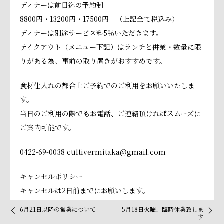
ディナーは前日迄の予約制
8800円・13200円・17500円 （上記全て税込み）
ディナーは別途サービス料5％いただきます。
テイクアウト（メニュー下記）はランチと併業・数量に限
りがある為、事前の取り置きがおすすめです。
食材仕入れの都合上ご予約でのご利用をお願いいたしま
す。
当日のご利用の際でもお電話、ご連絡頂ければスムーズに
ご案内可能です。
0422-69-0038 cultivermitaka@gmail.com
キャンセルポリシー
キャンセルは2日前までにお願いします。
・2日前まで 無し
6月21日以降の営業について
5月18日火曜、臨時休業致しま
す
・前日キャンセルの場合 コース料金の50％